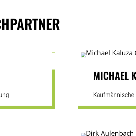
H­PARTNER
MICHAEL 
tung
Kaufmännische 